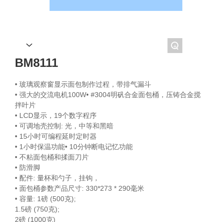
EN
+
BM8111
• 玻璃观察窗显示面包制作过程，带排气漏斗
• 强大的交流电机100W• #3004明矾合金面包桶，压铸合金搅
拌叶片
• LCD显示，19个数字程序
• 可调地壳控制: 光，中等和黑暗
• 15小时可编程延时定时器
• 1小时保温功能• 10分钟断电记忆功能
• 不粘面包桶和揉面刀片
• 防滑脚
• 配件: 量杯和勺子，挂钩，
• 面包桶参数产品尺寸: 330*273 * 290毫米
• 容量: 1磅 (500克);
1.5磅 (750克);
2磅 (1000克)