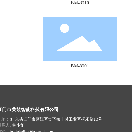
BM-8910
BM-8901
江门市美兹智能科技有限公司
地址：:
广东省江门市蓬江区棠下镇丰盛工业区桐乐路13号
联系人:
林小姐
SN:
cherlylin88@hotmail.com