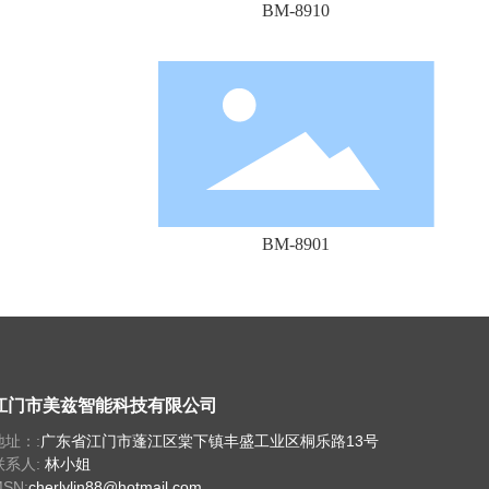
BM-8910
BM-8901
江门市美兹智能科技有限公司
地址：:
广东省江门市蓬江区棠下镇丰盛工业区桐乐路13号
联系人:
林小姐
SN:
cherlylin88@hotmail.com