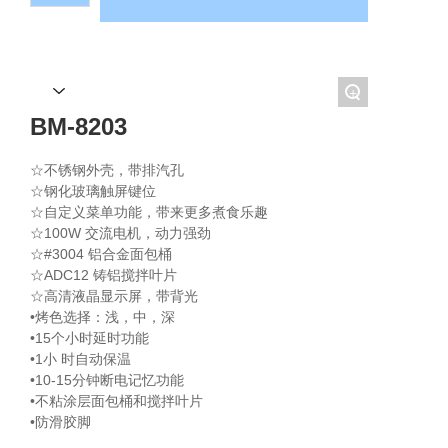
EN
+
BM-8203
☆不锈钢外壳，带排汽孔
☆钢化玻璃触屏键位
☆自定义菜单功能，带来更多煮食乐趣
☆100W 交流电机，动力强劲
☆#3004 铝合金面包桶
☆ADC12 铸铝搅拌叶片
☆高清液晶显示屏，带背光
•烤色选择：浅，中，深
•15个小时延时功能
•1小 时自动保温
•10-15分钟断电记忆功能
•不粘涂层面包桶和搅拌叶片
•防滑胶脚